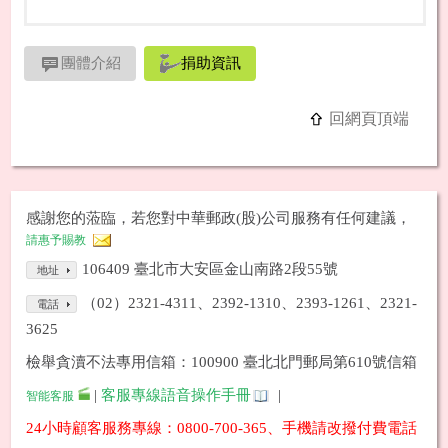
團體介紹
捐助資訊
回網頁頂端
感謝您的蒞臨，若您對中華郵政(股)公司服務有任何建議，
請惠予賜教
106409 臺北市大安區金山南路2段55號
地址
（02）2321-4311、2392-1310、2393-1261、2321-
電話
3625
檢舉貪瀆不法專用信箱：100900 臺北北門郵局第610號信箱
|
客服專線語音操作手冊
|
智能客服
24小時顧客服務專線：0800-700-365、手機請改撥付費電話