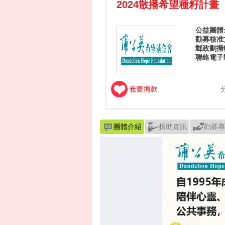
2024散播希望種籽計畫
公益團體
勸募核准文
郵政劃撥帳號
聯絡電子
團體介紹
捐助資訊
勸募專