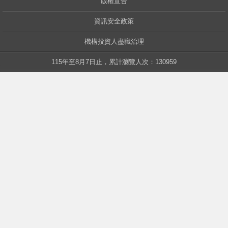
版權宣告
資訊安全政策
中華
機構投資人盡職治理
115年至8月7日止，累計瀏覽人次：130959