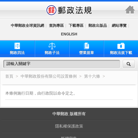
跳到主要內容區塊
中華郵政全球資訊網
|
查詢專區
|
下載專區
|
郵政出版品
|
網站導覽
|
ENGLISH
郵政四法
郵政子法
營業規章
郵政法規下載
首頁
>
中華郵政股份有限公司設置條例
>
第十六條
>
本條例施行日期，由行政院以命令定之。
中華郵政 版權所有
隱私權保護政策