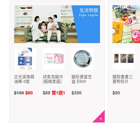
正光滾珠精
詩柔洗臉巾
圓形便當空
鎮院書畫三
油棒-2號
(極緻柔感)
盒-E500
寶明信片
$100
$80
$89
買1送1
$350
$50