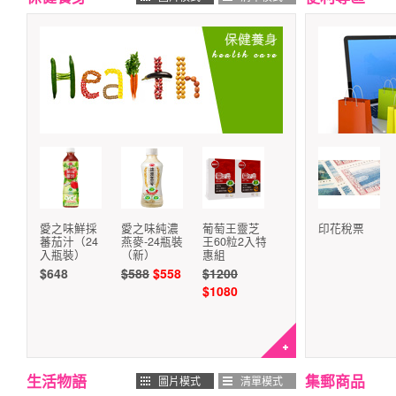
愛之味鮮採
愛之味純濃
葡萄王靈芝
印花稅票
蕃茄汁（24
燕麥-24瓶裝
王60粒2入特
入瓶裝）
（新）
惠組
$648
$588
$558
$1200
$1080
生活物語
集郵商品
圖片模式
清單模式