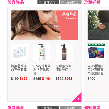
美容飾品
珍藏送禮
圖片模式
清單模式
詩柔極致淨
Deary甘菊茶
璱琳強效修
東沙環礁國
白亮澤面膜
樹抗菌沐浴
護洗髮精
家公園新臺
乳
幣硬幣組合
$199
$159
$165
$140
$329
$263
$400
保健養身
便利專區
圖片模式
清單模式