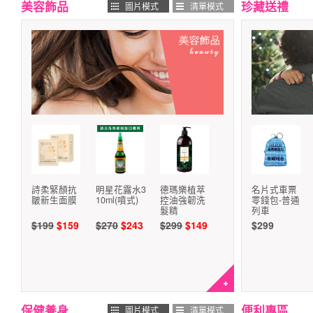
美容飾品
珍藏送禮
圖片模式
清單模式
詩柔緊顏抗
明星花露水3
德瑪樂植萃
名片式車票
皺新生面膜
10ml(噴式)
控油強韌洗
零錢包-普通
髮精
列車
$199
$159
$270
$243
$299
$149
$299
保健養身
便利專區
圖片模式
清單模式