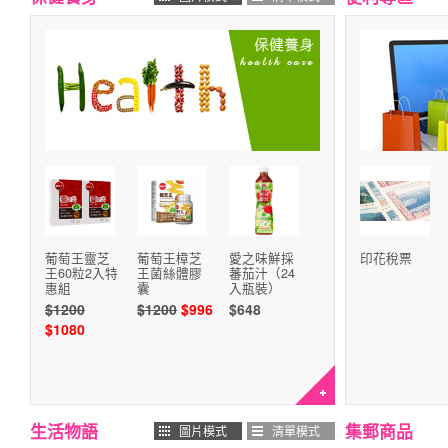
葡萄王靈芝
葡萄王樟芝
愛之味鮮採
印花稅票
王60粒2入特
王菌絲體膠
蕃茄汁（24
惠組
囊
入瓶裝）
$1200
$1200
$996
$648
$1080
生活物語
集郵商品
圖片模式
清單模式