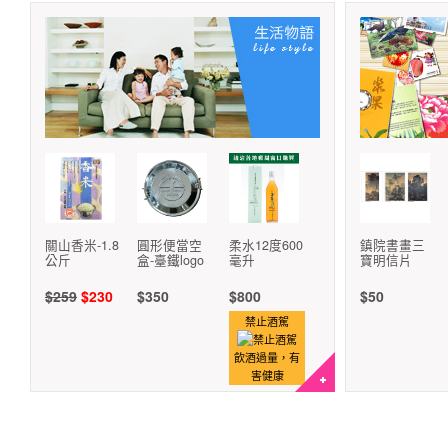
關山香米-1.8
圓形便當空
柔水12度600
鎮院書畫三
公斤
盒-臺鐵logo
毫升
寶明信片
$259
$230
$350
$800
$50
禁止酒駕
飲酒過量，有
害健康