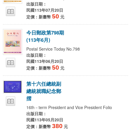
出版日期：
民國113年07月20日
50
定價：新臺幣
元
今
日
郵
政
第
7
9
8
期
(
1
1
3
年
6
月
)
Postal Service Today No.798
出版日期：
民國113年06月20日
50
定價：新臺幣
元
第
十
六
任
總
統
副
總
統
就
職
紀
念
郵
摺
16th－term President and Vice President Folio
出版日期：
民國113年05月20日
380
定價：新臺幣
元