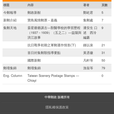
標題
內容
著者
頁數
今郵報導
郵政新猷
鄭屹君
5
新郵介紹
寶島風情郵票－嘉義
集郵處
7
集郵天地
晏星爺爺講古—獸醫學校的學習歷程
潘安生 口
9
（1937－1939）（五之二）—益陽與
述 西泠
洪江故事
編纂
抗日戰爭初期之軍郵運作情形(下)
鍾以泉
21
首日封集郵類指導要點
黃丞徽
31
國際新郵
凡軒等
50
郵壇集錦
郵壇集錦
漁翁等
79
Eng. Column
Taiwan Scenery Postage Stamps —
0
Chiayi
中華郵政 版權所有
隱私權保護政策