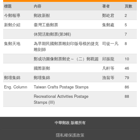
標題
內容
著者
頁數
今郵報導
郵政新猷
鄭屹君
2
新郵介紹
臺灣工藝郵票
集郵處
5
休閒活動郵票(第3輯)
7
集郵天地
為早期民國郵票雕刻印版母模的捷克
司徒一凡
8
雕刻師
鄭成功圖像郵票郵史～（二）郵戳篇
邱振龍
10
國際新郵
凡軒等
46
郵壇集錦
郵壇集錦
漁翁等
79
Eng. Column
Taiwan Crafts Postage Stamps
86
Recreational Activities Postage
88
Stamps (III)
中華郵政 版權所有
隱私權保護政策