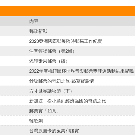
內容
郵政新猷
2023亞洲國際郵展臨時郵局工作紀實
注音符號郵票（第2輯）
添印漿果郵票（續）
2022年度梅紐因杯世界音樂郵票獎評選活動結果揭曉
鈔級郵票的奇幻之旅-藝寫寶島情
方寸世界話秋節（下）
新加坡—從小島到經濟強國的奇蹟之旅
郵票賞「如意」
輕歌劇
台灣原圖卡的蒐集和鑑賞