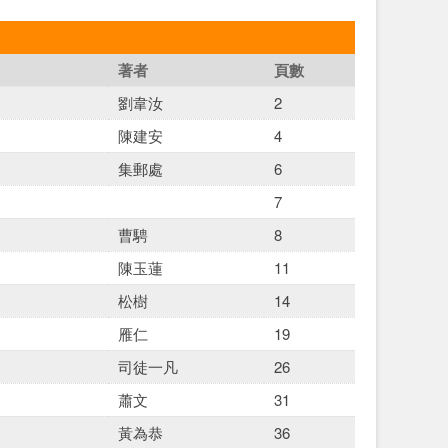
著者
頁數
劉韋汝
2
陳建安
4
集郵處
6
7
曹騁
8
陳玉蓮
11
松樹
14
雁仁
19
司徒一凡
26
蕭文
31
黃為恭
36