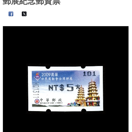
郵展紀念郵資票