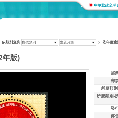
:::
中華郵政全球
>
依類別查詢
>
依年度查
2年版)
郵
郵
所屬類別
所屬類別-
發
停