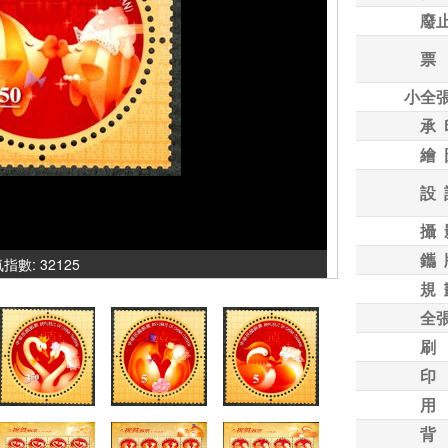
廢
票
小全
承 
繪 
設 
攝 
鑴 
人氣指數: 32125
規 
全
刷
印
用
背