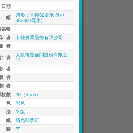
止日期
圓形：直徑32毫米 外框：
 幅
38×38 (毫米)
張張幅
印 者
卡登實業股份有限公司
圖 者
大觀視覺顧問股份有限公
計 者
司
影 者
版 者
劃 者
張枚數
20（4 × 5）
 色
彩色
 法
平版
 紙
燐光郵票紙
 膠
有