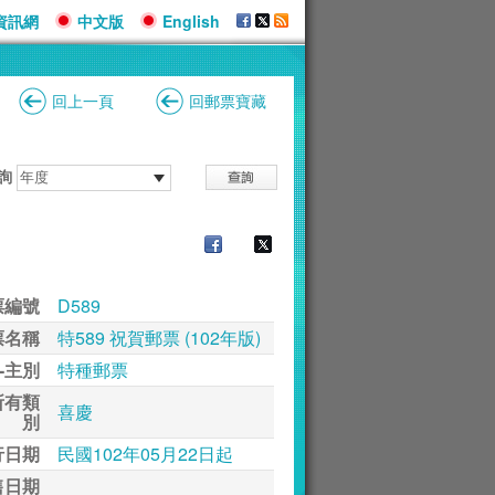
資訊網
中文版
English
回上一頁
回郵票寶藏
詢
票編號
D589
票名稱
特589 祝賀郵票 (102年版)
-主別
特種郵票
所有類
喜慶
別
行日期
民國102年05月22日起
售日期