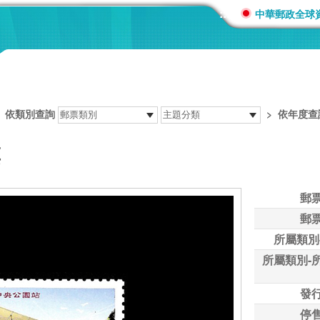
:::
中華郵政全球
>
依類別查詢
>
依年度查
票
郵
郵
所屬類別
所屬類別-
發
停