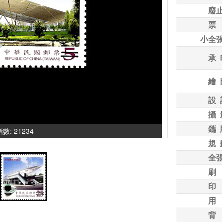
廢
票
小全
承 
繪 
設 
攝 
鑴 
指數: 21234
規 
全
刷
印
用
背