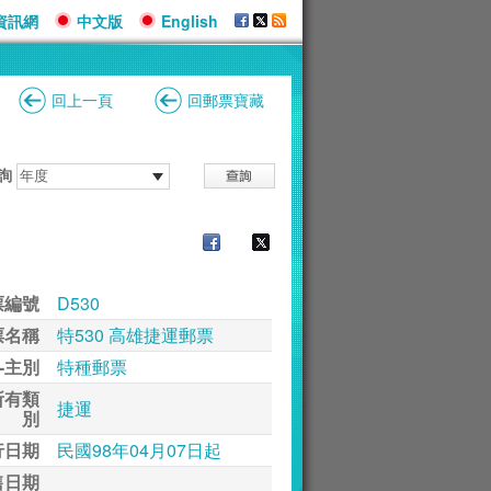
資訊網
中文版
English
回上一頁
回郵票寶藏
詢
票編號
D530
票名稱
特530 高雄捷運郵票
-主別
特種郵票
所有類
捷運
別
行日期
民國98年04月07日起
售日期