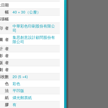
止日期
 幅
40 × 30（公釐）
張張幅
中華彩色印刷股份有限公
印 者
司
集思創意設計顧問股份有
圖 者
限公司
計 者
影 者
版 者
劃 者
張枚數
20 (5 ×4)
 色
彩色
 法
平凹版
 紙
燐光郵票紙
 膠
有