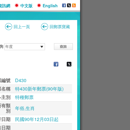
資訊網
中文版
English
回上一頁
回郵票寶藏
詢
票編號
D430
票名稱
特430新年郵票(90年版)
-主別
特種郵票
所有類
年俗,生肖
別
行日期
民國90年12月03日起
售日期