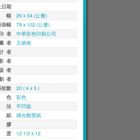
止日期
 幅
26 x 34 (公釐)
張張幅
78 x 102 (公釐)
印 者
中華彩色印刷公司
圖 者
王炳南
計 者
影 者
版 者
劃 者
張枚數
20 ( 4 x 5 )
 色
彩色
 法
平凹版
 紙
燐光郵票紙
 膠
 度
12 1/2 x 12