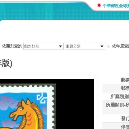
:::
中華郵政全球
>
依類別查詢
>
依年度查
年版)
郵
郵
所屬類別
所屬類別-
發
停