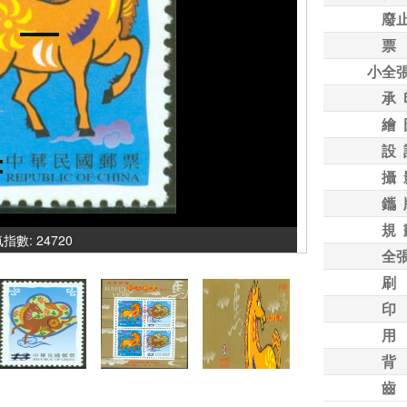
廢
票
小全
承 
繪 
設 
攝 
鑴 
規 
人氣指數: 24720
全
刷
印
用
背
齒