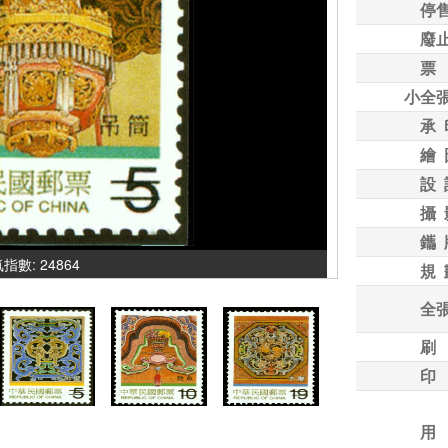
停
廢
票
小全
承 
繪 
設 
攝 
鑴 
人氣指數: 24864
規 
全
刷
印
用