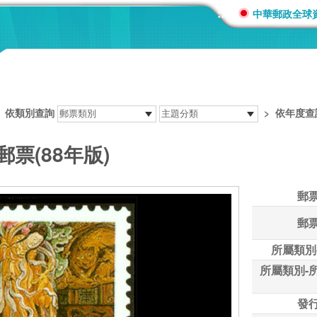
:::
中華郵政全球
>
依類別查詢
>
依年度查
票(88年版)
郵
郵
所屬類別
所屬類別-
發