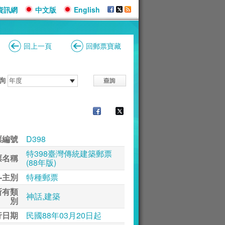
資訊網
中文版
English
回上一頁
回郵票寶藏
詢
票編號
D398
特398臺灣傳統建築郵票
票名稱
(88年版)
-主別
特種郵票
所有類
神話,建築
別
行日期
民國88年03月20日起