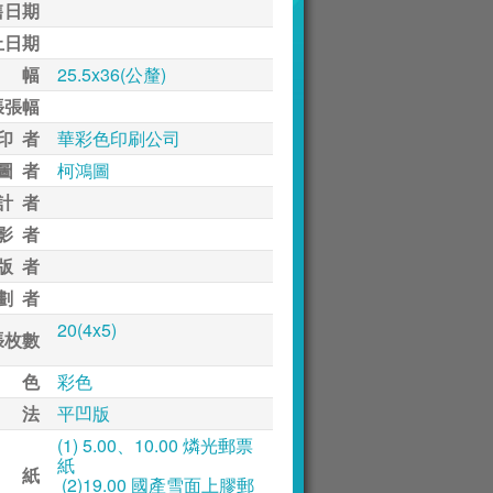
售日期
止日期
 幅
25.5x36(公釐)
張張幅
印 者
華彩色印刷公司
圖 者
柯鴻圖
計 者
影 者
版 者
劃 者
20(4x5)
張枚數
 色
彩色
 法
平凹版
(1) 5.00、10.00 燐光郵票
紙
 紙
(2)19.00 國產雪面上膠郵