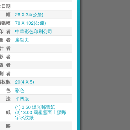
止日期
 幅
26 X 34(公釐)
張張幅
78 X 102(公釐)
印 者
中華彩色印刷公司
圖 者
廖哲夫
計 者
影 者
版 者
劃 者
張枚數
20(4 X 5)
 色
彩色
 法
平凹版
(1) 3.50 燐光郵票紙
 紙
(2)13.00 國產雪面上膠郵
字水紋紙
 膠