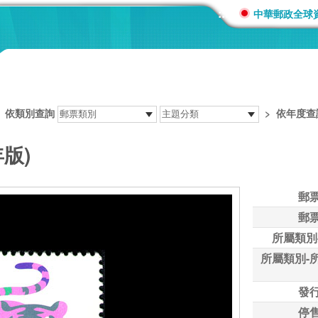
:::
中華郵政全球
>
依類別查詢
>
依年度查
年版)
郵
郵
所屬類別
所屬類別-
發
停