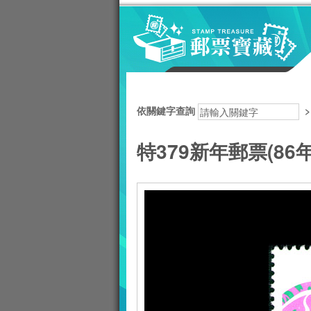
跳到主要內容區塊
:::
依關鍵字查詢
特379新年郵票(86