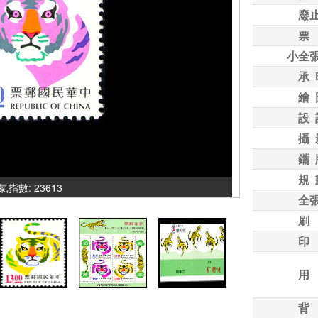
廢
票
小全
承 
繪 
設 
攝 
鑴 
規 
 人氣指數: 23613
全
刷
印
用
背