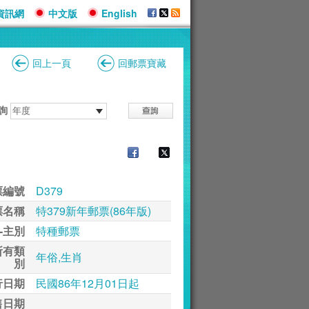
資訊網
中文版
English
回上一頁
回郵票寶藏
詢
票編號
D379
票名稱
特379新年郵票(86年版)
-主別
特種郵票
所有類
年俗,生肖
別
行日期
民國86年12月01日起
售日期