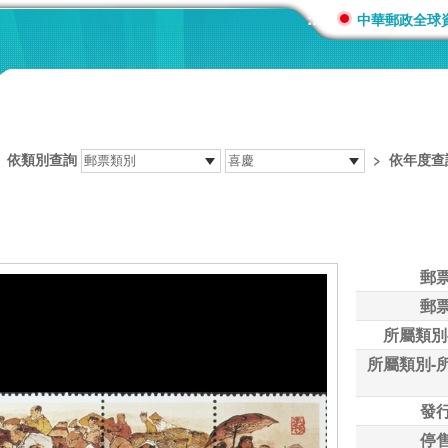
:::
中華郵政全球
>
依類別查詢
>
依年度查
郵
郵
所屬類別
所屬類別-
發
停