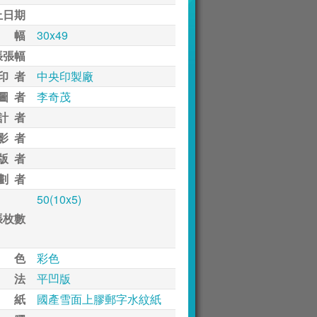
止日期
 幅
30x49
張張幅
印 者
中央印製廠
圖 者
李奇茂
計 者
影 者
版 者
劃 者
50(10x5)
張枚數
 色
彩色
 法
平凹版
 紙
國產雪面上膠郵字水紋紙