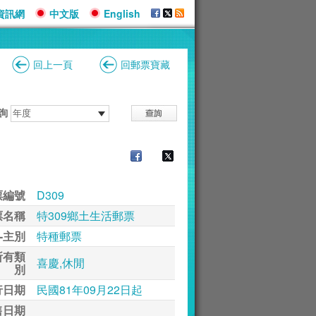
資訊網
中文版
English
回上一頁
回郵票寶藏
詢
票編號
D309
票名稱
特309鄉土生活郵票
-主別
特種郵票
所有類
喜慶,休閒
別
行日期
民國81年09月22日起
售日期