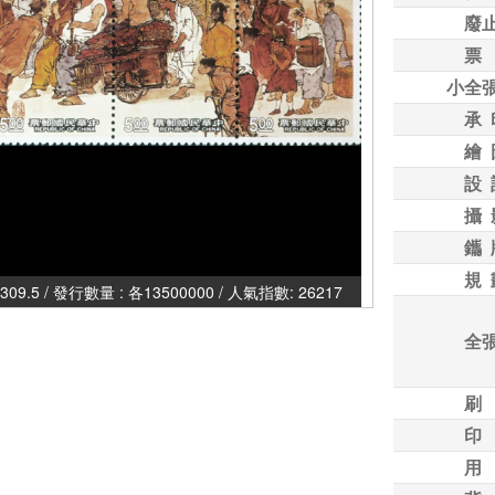
廢
票
小全
承 
繪 
設 
攝 
鑴 
規 
特309.5 / 發行數量 : 各13500000 / 人氣指數: 26217
全
刷
印
用