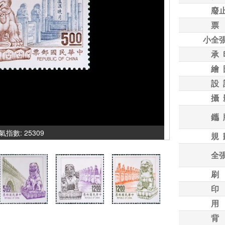
廢
票
小全
承 
繪 
設 
攝 
鑴 
 人氣指數: 25309
規 
全
刷
印
用
背