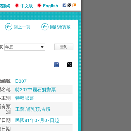
資訊網
中文版
English
回上一頁
回郵票寶藏
詢
票編號
D307
票名稱
特307中國石獅郵票
-主別
特種郵票
所有類
工藝,哺乳類,古蹟
別
行日期
民國81年07月07日起
售日期