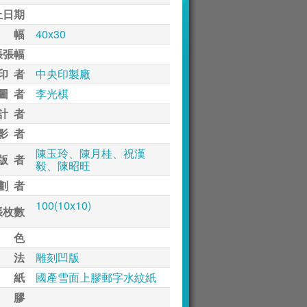
止日期
 幅
40x30
張張幅
印 者
中央印製廠
圖 者
李光棋
計 者
影 者
陳玉玲、陳月桂、祝漢
版 者
毅、陳昭旺
劃 者
100(10x10)
張枚數
 色
 法
雕刻凹版
 紙
國產雪面上膠郵字水紋紙
 膠