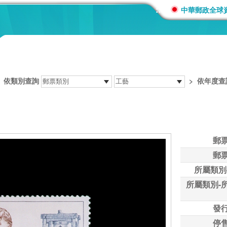
:::
中華郵政全球
>
依類別查詢
>
依年度查
郵
郵
所屬類別
所屬類別-
發
停