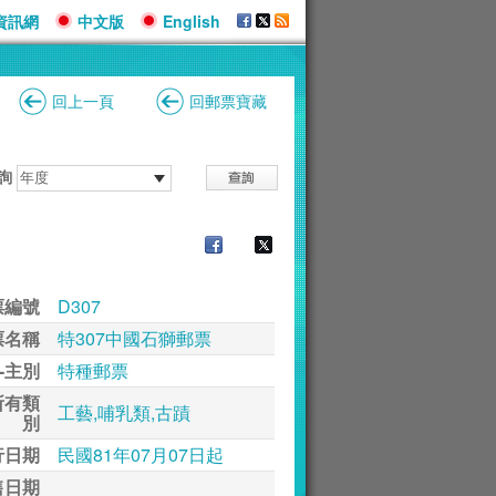
資訊網
中文版
English
回上一頁
回郵票寶藏
詢
票編號
D307
票名稱
特307中國石獅郵票
-主別
特種郵票
所有類
工藝,哺乳類,古蹟
別
行日期
民國81年07月07日起
售日期