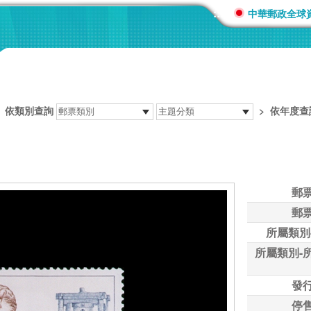
:::
中華郵政全球
>
依類別查詢
>
依年度查
郵
郵
所屬類別
所屬類別-
發
停