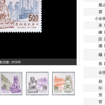
廢
票
小全
承 
繪 
設 
攝 
鑴 
 人氣指數: 25308
規 
全
刷
印
用
背