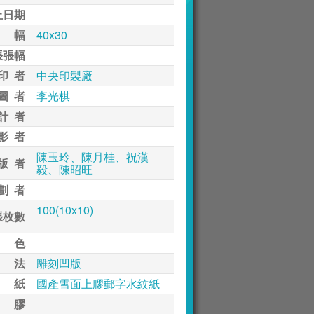
止日期
 幅
40x30
張張幅
印 者
中央印製廠
圖 者
李光棋
計 者
影 者
陳玉玲、陳月桂、祝漢
版 者
毅、陳昭旺
劃 者
100(10x10)
張枚數
 色
 法
雕刻凹版
 紙
國產雪面上膠郵字水紋紙
 膠