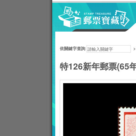
跳到主要內容區塊
:::
依關鍵字查詢
特126新年郵票(65