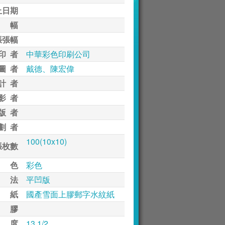
止日期
 幅
張張幅
印 者
中華彩色印刷公司
圖 者
戴德、陳宏偉
計 者
影 者
版 者
劃 者
100(10x10)
張枚數
 色
彩色
 法
平凹版
 紙
國產雪面上膠郵字水紋紙
 膠
 度
13 1/2