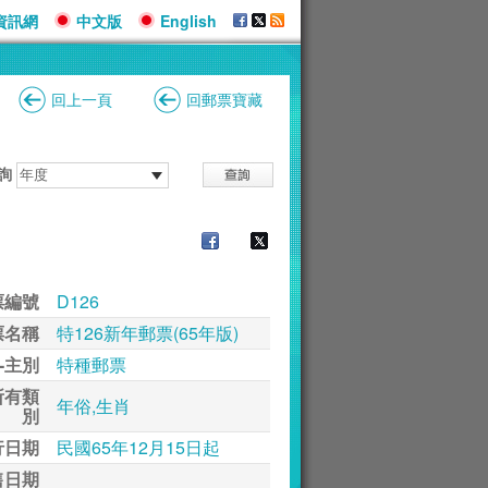
資訊網
中文版
English
回上一頁
回郵票寶藏
詢
票編號
D126
票名稱
特126新年郵票(65年版)
-主別
特種郵票
所有類
年俗,生肖
別
行日期
民國65年12月15日起
售日期