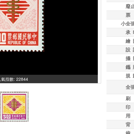
廢
票
小全
承 
繪 
設 
攝 
鑴 
規 
 人氣指數: 22844
全
刷
印
用
背
齒