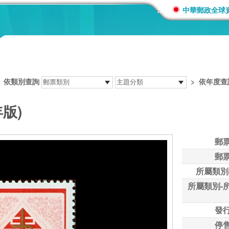
:::
中華郵政全球
>
依類別查詢
>
依年度查
年版)
郵
郵
所屬類別
所屬類別-
發
停