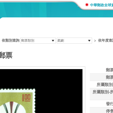
:::
中華郵政全球
>
依類別查詢
>
依年度查
郵票
郵
郵
所屬類別
所屬類別-
發
停