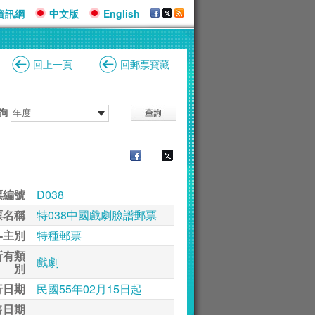
資訊網
中文版
English
回上一頁
回郵票寶藏
詢
票編號
D038
票名稱
特038中國戲劇臉譜郵票
-主別
特種郵票
所有類
戲劇
別
行日期
民國55年02月15日起
售日期