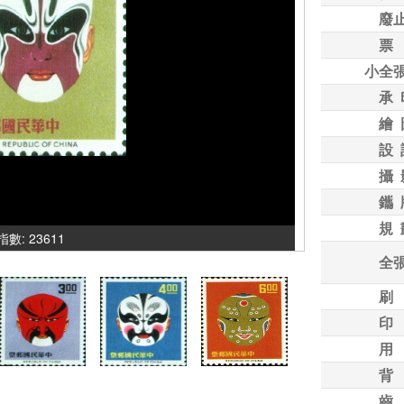
廢
票
小全
承 
繪 
設 
攝 
鑴 
規 
氣指數: 23611
全
刷
印
用
背
齒