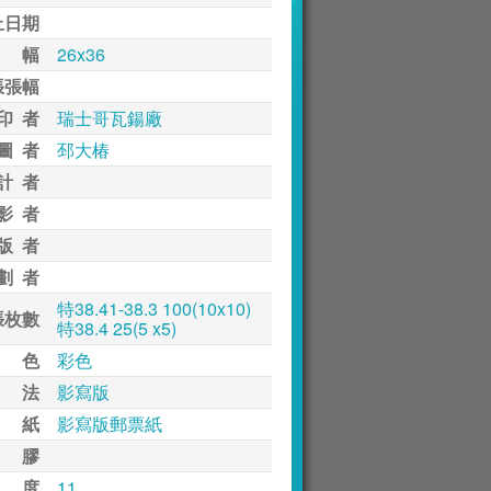
止日期
 幅
26x36
張張幅
印 者
瑞士哥瓦鍚廠
圖 者
邳大椿
計 者
影 者
版 者
劃 者
特38.41-38.3 100(10x10)
張枚數
特38.4 25(5 x5)
 色
彩色
 法
影寫版
 紙
影寫版郵票紙
 膠
 度
11