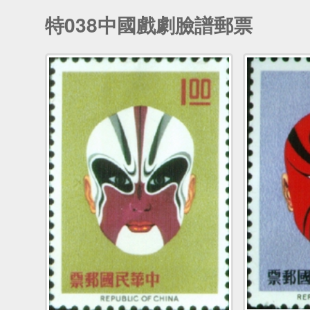
特038中國戲劇臉譜郵票