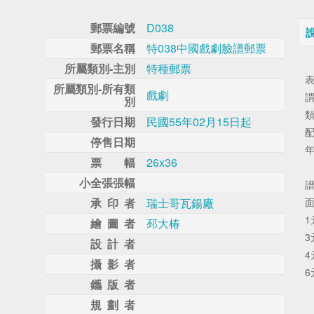
郵票編號
D038
郵票名稱
特038中國戲劇臉譜郵票
所屬類別-主別
特種郵票
所屬類別-所有類
戲劇
別
發行日期
民國55年02月15日起
停售日期
票 幅
26x36
小全張張幅
承 印 者
瑞士哥瓦鍚廠
繪 圖 者
邳大椿
設 計 者
攝 影 者
鑴 版 者
規 劃 者