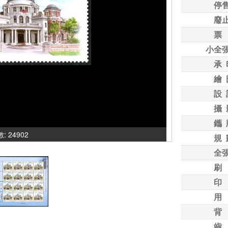
停
廢
票
小全
承 
繪 
設 
攝 
鑴 
: 24902
規 
全
刷
印
用
背
齒