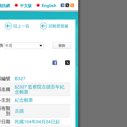
資訊網
中文版
English
回上一頁
回郵票寶藏
詢
票編號
B327
紀327 監察院古蹟百年紀
票名稱
念郵票
-主別
紀念郵票
所有類
古蹟
別
行日期
民國104年04月24日起