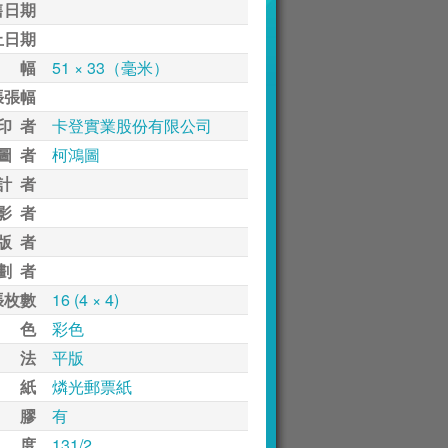
售日期
止日期
 幅
51 × 33（毫米）
張張幅
印 者
卡登實業股份有限公司
圖 者
柯鴻圖
計 者
影 者
版 者
劃 者
張枚數
16 (4 × 4)
 色
彩色
 法
平版
 紙
燐光郵票紙
 膠
有
 度
131/2