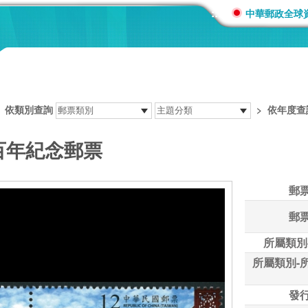
:::
中華郵政全球
>
依類別查詢
>
依年度查
縣百年紀念郵票
郵
郵
所屬類別
所屬類別-
發