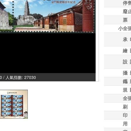
停
廢
票
小全
承 
繪 
設 
攝 
00 / 人氣指數: 27030
鑴 
規 
全
刷
印
用