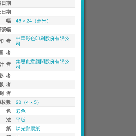
售日期
止日期
 幅
48 × 24（毫米）
張張幅
中華彩色印刷股份有限公
印 者
司
圖 者
集思創意顧問股份有限公
計 者
司
影 者
版 者
劃 者
張枚數
20（4 × 5）
 色
彩色
 法
平版
 紙
燐光郵票紙