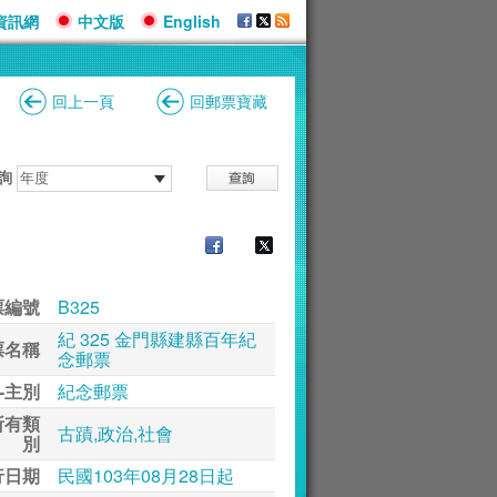
資訊網
中文版
English
回上一頁
回郵票寶藏
詢
票編號
B325
紀 325 金門縣建縣百年紀
票名稱
念郵票
-主別
紀念郵票
所有類
古蹟,政治,社會
別
行日期
民國103年08月28日起