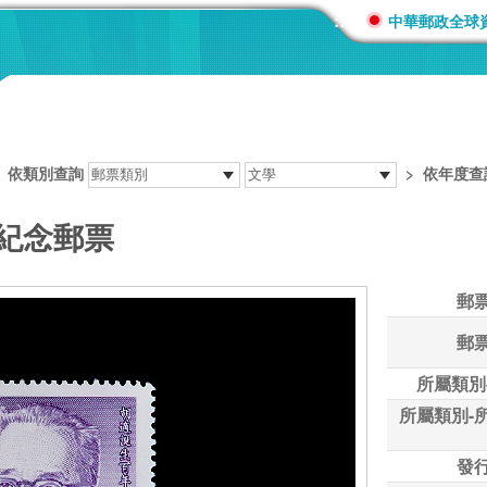
:::
中華郵政全球
>
依類別查詢
>
依年度查
年紀念郵票
郵
郵
所屬類別
所屬類別-
發