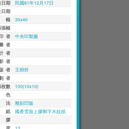
售日期
民國81年12月17日
止日期
 幅
30x40
張張幅
印 者
中央印製廠
圖 者
計 者
影 者
版 者
王樹炘
劃 者
張枚數
100(10x10)
 色
 法
雕刻凹版
 紙
國產雪面上膠郵字水紋紙
 膠
 度
13