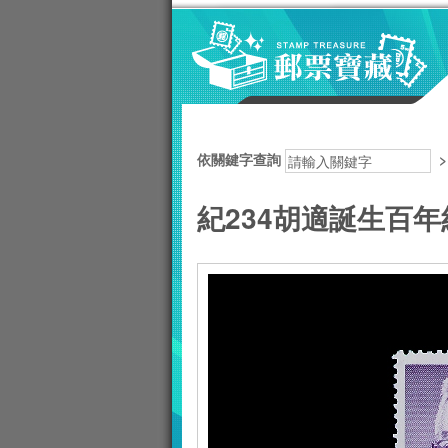
跳到主要內容區塊
:::
依關鍵字查詢
紀234胡適誕生百