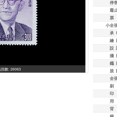
停
廢
票
小全
承 
繪 
設 
攝 
鑴 
人氣指數: 26063
規 
全
刷
印
用
背
齒