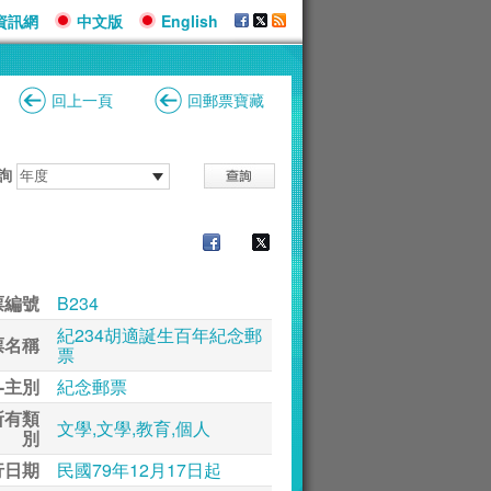
資訊網
中文版
English
回上一頁
回郵票寶藏
詢
票編號
B234
紀234胡適誕生百年紀念郵
票名稱
票
-主別
紀念郵票
所有類
文學,文學,教育,個人
別
行日期
民國79年12月17日起