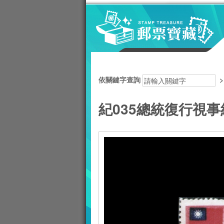
跳到主要內容區塊
:::
依關鍵字查詢
紀035總統復行視