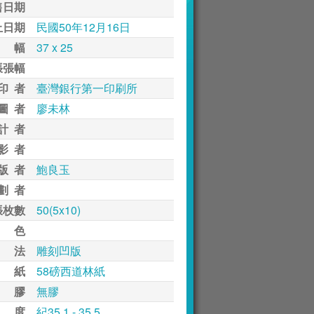
售日期
止日期
民國50年12月16日
 幅
37 x 25
張張幅
印 者
臺灣銀行第一印刷所
圖 者
廖未林
計 者
影 者
版 者
鮑良玉
劃 者
張枚數
50(5x10)
 色
 法
雕刻凹版
 紙
58磅西道林紙
 膠
無膠
 度
紀35.1 - 35.5