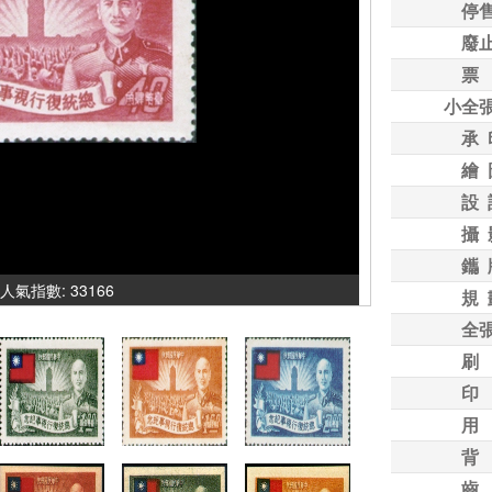
停
廢
票
小全
承 
繪 
設 
攝 
鑴 
 人氣指數: 33166
規 
全
刷
印
用
背
齒