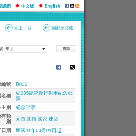
資訊網
中文版
English
回上一頁
回郵票寶藏
詢
票編號
B035
紀035總統復行視事紀念郵
票名稱
票
-主別
紀念郵票
所有類
元首,國旗,國家,建築
別
行日期
民國41年03月01日起