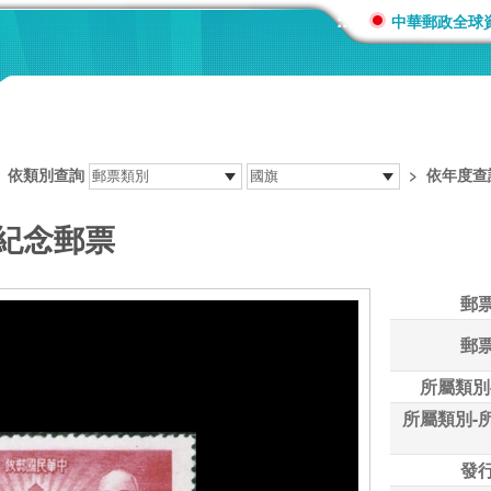
:::
中華郵政全球
>
依類別查詢
>
依年度查
事紀念郵票
郵
郵
所屬類別
所屬類別-
發