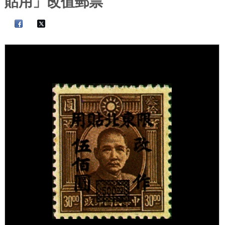
貼用」改值郵票