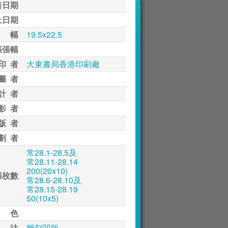
售日期
止日期
 幅
19.5x22.5
張張幅
印 者
大東書局香港印刷廠
圖 者
計 者
影 者
版 者
劃 者
常28.1-28.5及
常28.11-28.14
200(20x10)
張枚數
常28.6-28.10及
常28.15-28.19
50(10x5)
 色
 法
雕刻凹版