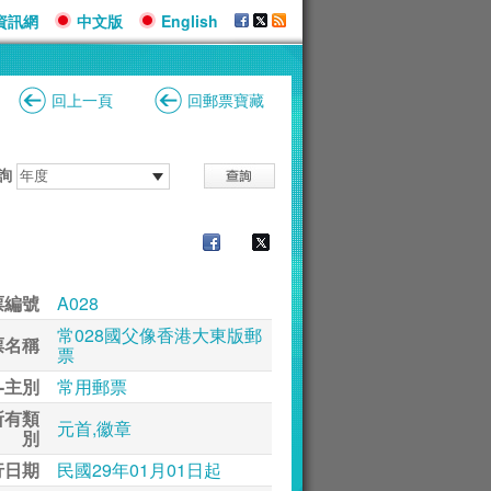
資訊網
中文版
English
回上一頁
回郵票寶藏
詢
票編號
A028
常028國父像香港大東版郵
票名稱
票
-主別
常用郵票
所有類
元首,徽章
別
行日期
民國29年01月01日起