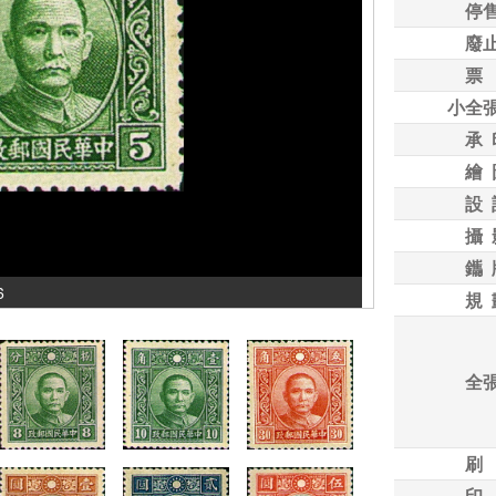
停
廢
票
小全
承 
繪 
設 
攝 
鑴 
6
規 
全
刷
印