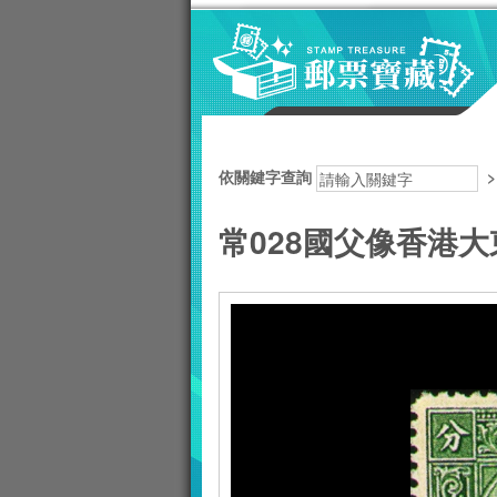
跳到主要內容區塊
:::
依關鍵字查詢
常028國父像香港