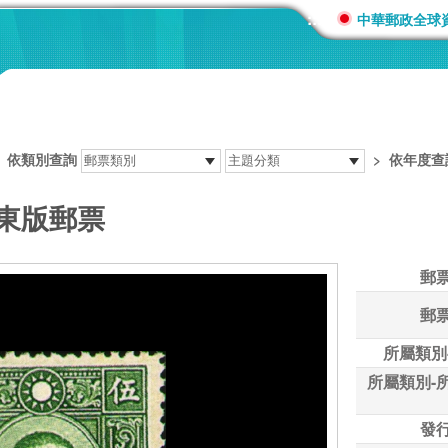
:::
中華郵政全球
>
依類別查詢
>
依年度查
大東版郵票
郵
郵
所屬類別
所屬類別-
發