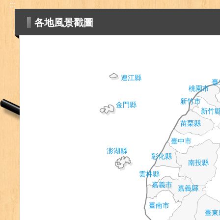
:::
各地風景戳圖
連江縣
臺
桃園市
新竹市
金門縣
新竹
苗栗縣
臺中市
澎湖縣
彰化縣
南投縣
雲林縣
嘉義市
嘉義縣
臺南市
臺東