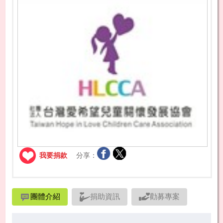
我要捐款
分享：
團體介紹
捐助資訊
勸募專案