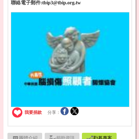
聯絡電子郵件:
tbip3@tbip.org.tw
我要捐款
分享：
團體介紹
捐助資訊
勸募專案