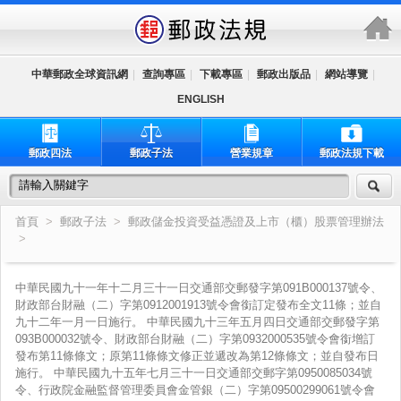
跳到主要內容區塊
中華郵政全球資訊網
|
查詢專區
|
下載專區
|
郵政出版品
|
網站導覽
|
ENGLISH
郵政四法
郵政子法
營業規章
郵政法規下載
首頁
>
郵政子法
>
郵政儲金投資受益憑證及上市（櫃）股票管理辦法
>
中華民國九十一年十二月三十一日交通部交郵發字第091B000137號令、
財政部台財融（二）字第0912001913號令會銜訂定發布全文11條；並自
九十二年一月一日施行。 中華民國九十三年五月四日交通部交郵發字第
093B000032號令、財政部台財融（二）字第0932000535號令會銜增訂
發布第11條條文；原第11條條文修正並遞改為第12條條文；並自發布日
施行。 中華民國九十五年七月三十一日交通部交郵字第0950085034號
令、行政院金融監督管理委員會金管銀（二）字第09500299061號令會