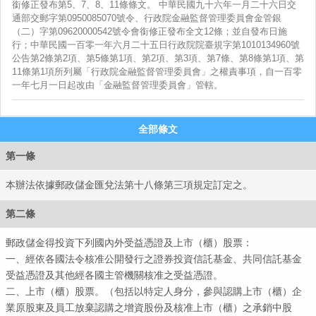
銜修正發布第5、7、8、11條條文。 中華民國九十六年一月二十六日交
通部交郵字第0950085070號令、行政院金融監督管理委員會金管銀
（二）字第09620000542號令會銜修正發布全文12條；並自發布日施
行；中華民國一百零一年六月二十五日行政院院臺規字第1010134960號
中華
公告第2條第2項、第5條第1項、第2項、第3項、第7條、第8條第1項、第
11條第1項所列屬「行政院金融監督管理委員會」之權責事項，自一百零
一年七月一日起改由「金融監督管理委員會」管轄。
全部條文
第一條
本辦法依據郵政儲金匯兌法第十八條第三項規定訂定之。
第二條
郵政儲金得投資下列國內外受益憑證及上市（櫃）股票：
一、經依各國法令核准公開發行之證券投資信託基金、共同信託基金
受益憑證及其他經各國主管機關核准之受益憑證。
二、上市（櫃）股票。（包括以特定人身分，參與認購上市（櫃）企
業原股東及員工放棄認購之增資股份及核准上市（櫃）之承銷中股