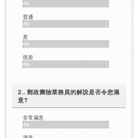
0%
普通
0%
差
0%
很差
0%
2.. 郵政壽險業務員的解說是否令您滿
意?
非常滿意
0%
滿意