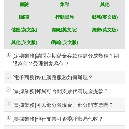
壽險
集郵
其他
i郵箱
行動郵局
郵務(英文版)
儲匯(英文版)
壽險(英文版)
集郵(英文版)
其他(英文版)
i郵箱(英文版)
[定期業務]請問定期儲金存款種類分成幾種？期
1
限為何？受理對象為何？
[電子商務]終止網路服務如何辦理？
2
快速查詢
[票據業務]郵局可否開支票代替現金提款？
3
[票據業務]可以部分領現金、部分開支票嗎？
4
[票據業務]他行支票可否委託郵局代收？
5