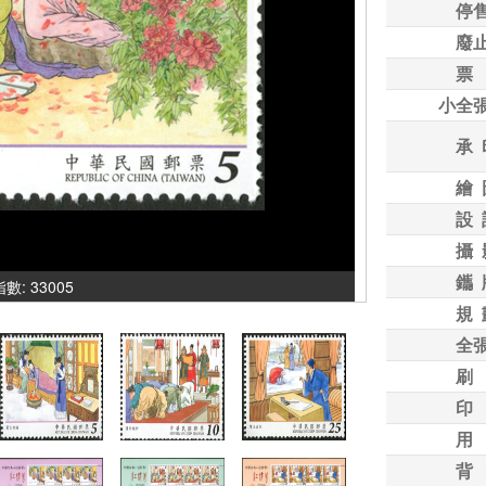
停
廢
票
小全
承 
繪 
設 
攝 
鑴 
指數: 33005
規 
全
刷
印
用
背