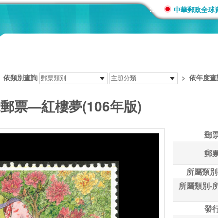
:::
中華郵政全球
>
依類別查詢
>
依年度查
郵票—紅樓夢(106年版)
郵
郵
所屬類別
所屬類別-
發