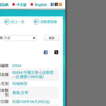
資訊網
中文版
English
回上一頁
回郵票寶藏
詢
票編號
D654
特654 中國古典小說郵票
票名稱
—紅樓夢(106年版)
-主別
特種郵票
所有類
書籍,文學
別
行日期
民國106年06月29日起