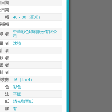
售日期
止日期
 幅
40 × 30（毫米）
張張幅
中華彩色印刷股份有限公
印 者
司
圖 者
沈禎
計 者
影 者
版 者
劃 者
張枚數
16（4 × 4）
 色
彩色
 法
平版
 紙
燐光郵票紙
 膠
有