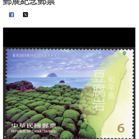
郵展紀念郵票