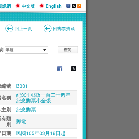
資訊網
中文版
English
回上一頁
回郵票寶藏
詢
票編號
B331
紀331 郵政一百二十週年
票名稱
紀念郵票小全張
-主別
紀念郵票
所有類
郵電
別
行日期
民國105年03月18日起