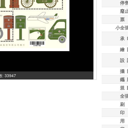
停
廢
票
小全
承 
繪 
設 
攝 
: 33947
鑴 
規 
全
刷
印
用