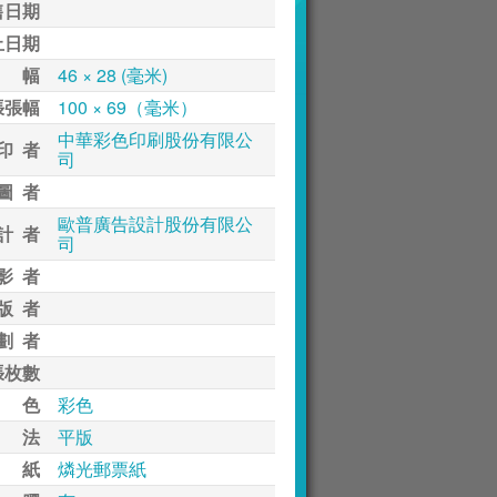
售日期
止日期
 幅
46 × 28 (毫米)
張張幅
100 × 69（毫米）
中華彩色印刷股份有限公
印 者
司
圖 者
歐普廣告設計股份有限公
計 者
司
影 者
版 者
劃 者
張枚數
 色
彩色
 法
平版
 紙
燐光郵票紙