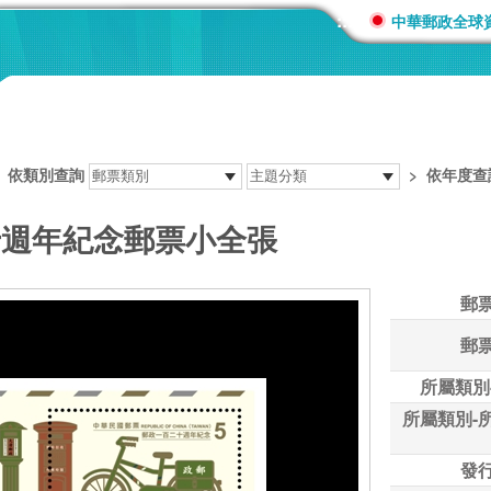
:::
中華郵政全球
>
依類別查詢
>
依年度查
二十週年紀念郵票小全張
郵
郵
所屬類別
所屬類別-
發