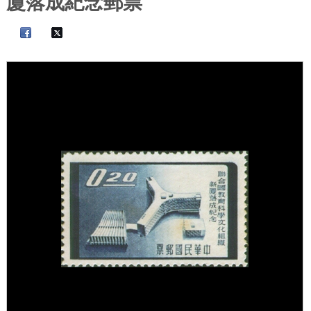
廈落成紀念郵票