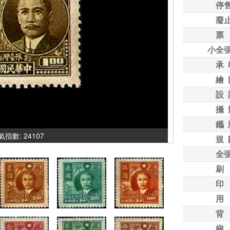
停
廢
票
小全
承 
繪 
設 
攝 
鑴 
人氣指數: 24107
規 
全
刷
印
用
背
齒