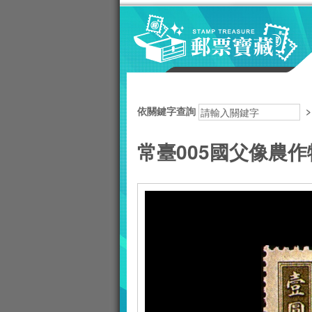
跳到主要內容區塊
:::
依關鍵字查詢
常臺005國父像農