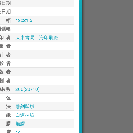
售日期
止日期
 幅
19x21.5
張張幅
印 者
大東書局上海印刷廠
圖 者
計 者
影 者
版 者
劃 者
張枚數
200(20x10)
 色
 法
雕刻凹版
 紙
白道林紙
 膠
無膠
 度
14