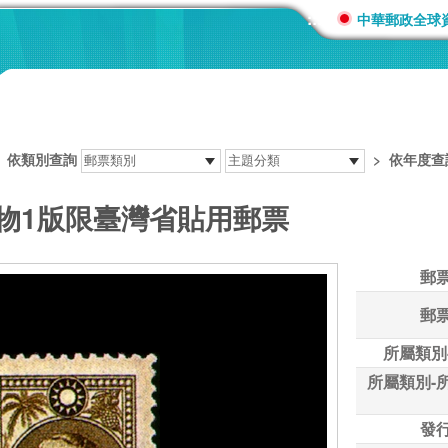
:::
中華郵政全球
>
依類別查詢
>
依年度查
作物1版限臺灣省貼用郵票
郵
郵
所屬類別
所屬類別-
發