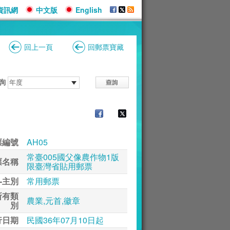
資訊網
中文版
English
回上一頁
回郵票寶藏
詢
票編號
AH05
常臺005國父像農作物1版
票名稱
限臺灣省貼用郵票
-主別
常用郵票
所有類
農業,元首,徽章
別
行日期
民國36年07月10日起