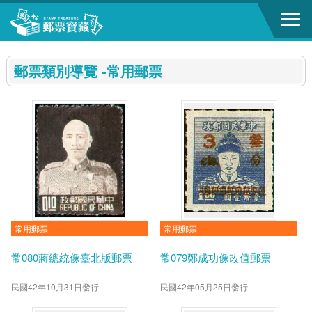
跳到主要內容區塊
:::
郵票類別導覽 -常用郵票
常用郵票
常用郵票
常080蔣總統像臺北版郵票
常079鄭成功像改值郵票
民國42年10月31日發行
民國42年05月25日發行