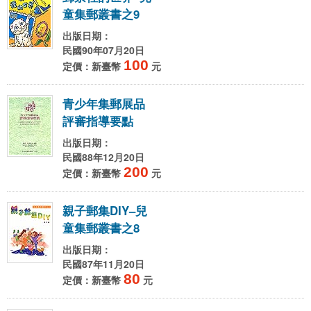
童
集
郵
叢
書
之
9
出版日期：
民國90年07月20日
100
定價：新臺幣
元
青
少
年
集
郵
展
品
評
審
指
導
要
點
出版日期：
民國88年12月20日
200
定價：新臺幣
元
親
子
郵
集
D
I
Y
–
兒
童
集
郵
叢
書
之
8
出版日期：
民國87年11月20日
80
定價：新臺幣
元