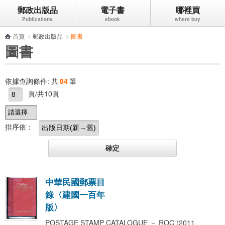
郵政出版品
電子書
哪裡買
跳到主要內容區塊
首頁
>
郵政出版品
>
圖書
圖書
依據查詢條件:
共
84
筆
頁/共10頁
排序依：
中
華
民
國
郵
票
目
錄
〈
建
國
一
百
年
版
〉
POSTAGE STAMP CATALOGUE － ROC (2011