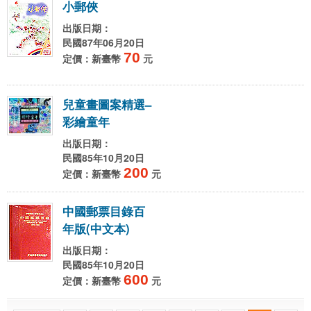
小
郵
俠
出版日期：
民國87年06月20日
70
定價：新臺幣
元
兒
童
畫
圖
案
精
選
–
彩
繪
童
年
出版日期：
民國85年10月20日
200
定價：新臺幣
元
中
國
郵
票
目
錄
百
年
版
(
中
文
本
)
出版日期：
民國85年10月20日
600
定價：新臺幣
元