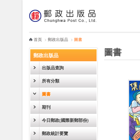
:::
跳到主要內容區塊
電子書
哪裡買
首頁
>
郵政出版品
>
圖書
:::
:::
圖書
郵政出版品
出版品查詢
所有分類
圖書
期刊
今日郵政(國際新郵部份)
郵政統計要覽