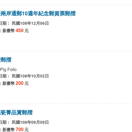
峽
兩
岸
通
郵
1
0
週
年
紀
念
郵
資
票
郵
摺
期： 民國108年12月06日
：新臺幣
450
元
豬
郵
摺
Pig Folio
期： 民國108年10月02日
：新臺幣
200
元
花
瓷
菁
品
賞
郵
摺
期： 民國108年09月09日
：新臺幣
700
元