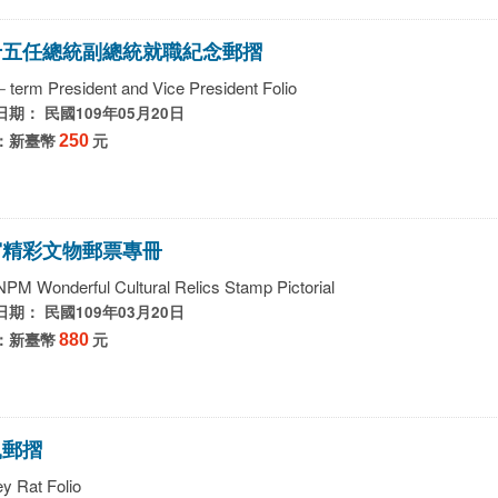
十
五
任
總
統
副
總
統
就
職
紀
念
郵
摺
－term President and Vice President Folio
期： 民國109年05月20日
：新臺幣
250
元
宮
精
彩
文
物
郵
票
專
冊
NPM Wonderful Cultural Relics Stamp Pictorial
期： 民國109年03月20日
：新臺幣
880
元
鼠
郵
摺
y Rat Folio