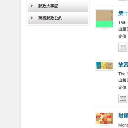
郵政大事記
第
萬國郵政公約
15th
出版日
定價
故
The 
出版日
定價
財
Mone