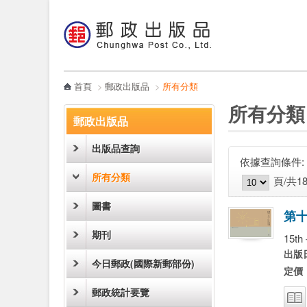
:::
跳到主要內容區塊
電子書
哪裡買
首頁
>
郵政出版品
>
所有分類
:::
:::
所有分類
郵政出版品
出版品查詢
依據查詢條件:
圖片模式
列表模式
所有分類
頁/共1
圖書
第
期刊
15th
出版日
今日郵政(國際新郵部份)
定價
郵政統計要覽