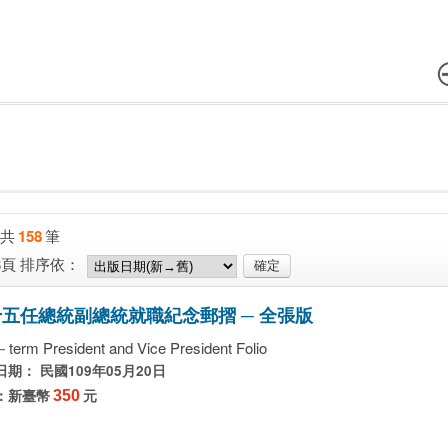
共
158
筆
8頁
排序依：
十
五
任
總
統
副
總
統
就
職
紀
念
郵
摺
─
全
張
版
－term President and Vice President Folio
期： 民國109年05月20日
：新臺幣
350
元