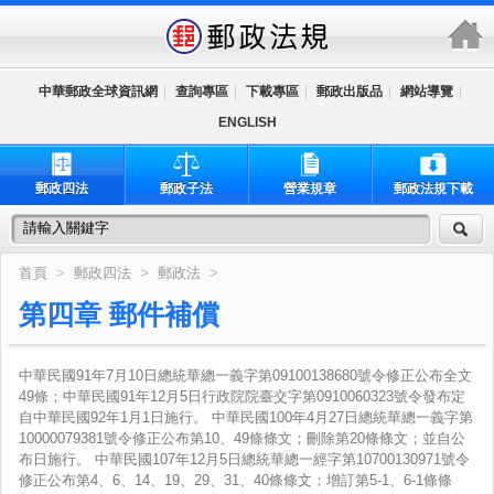
跳到主要內容區塊
中華郵政全球資訊網
|
查詢專區
|
下載專區
|
郵政出版品
|
網站導覽
|
ENGLISH
郵政四法
郵政子法
營業規章
郵政法規下載
首頁
>
郵政四法
>
郵政法
>
第四章 郵件補償
中華民國91年7月10日總統華總一義字第09100138680號令修正公布全文
49條；中華民國91年12月5日行政院院臺交字第0910060323號令發布定
自中華民國92年1月1日施行。 中華民國100年4月27日總統華總一義字第
10000079381號令修正公布第10、49條條文；刪除第20條條文；並自公
布日施行。 中華民國107年12月5日總統華總一經字第10700130971號令
修正公布第4、6、14、19、29、31、40條條文；增訂第5-1、6-1條條