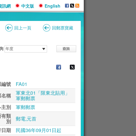
資訊網
中文版
English
回上一頁
回郵票寶藏
詢
票編號
FA01
軍東北01「限東北貼用」
票名稱
軍郵郵票
-主別
軍郵郵票
所有類
郵電,元首
別
行日期
民國36年09月01日起