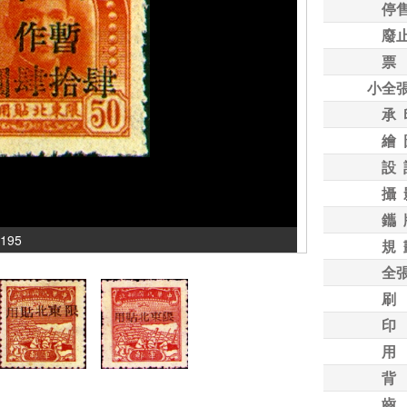
停
廢
票
小全
承 
繪 
設 
攝 
鑴 
195
規 
全
刷
印
用
背
齒