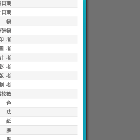
售日期
止日期
 幅
張張幅
印 者
圖 者
計 者
影 者
版 者
劃 者
張枚數
 色
 法
 紙
 膠
 度