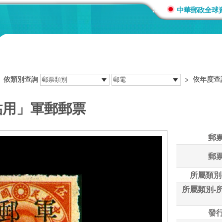
:::
中華郵政全球
>
依類別查詢
>
依年度查
貼用」軍郵郵票
郵
郵
所屬類別
所屬類別-
發