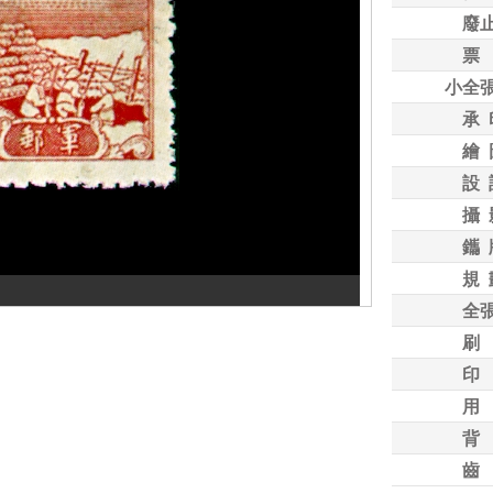
廢
票
小全
承 
繪 
設 
攝 
鑴 
規 
全
刷
印
用
背
齒