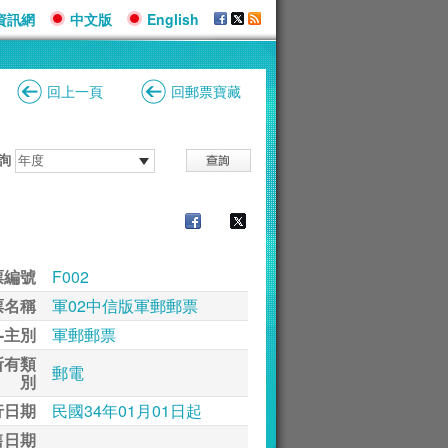
資訊網
中文版
English
回上一頁
回郵票寶藏
詢
票編號
F002
票名稱
軍02中信版軍郵郵票
-主別
軍郵郵票
所有類
郵電
別
行日期
民國34年01月01日起
售日期