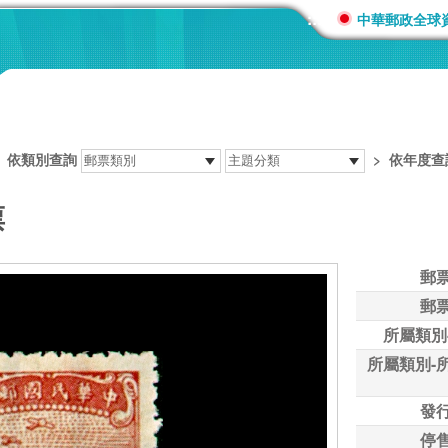
:::
中華郵政全球
>
依類別查詢
>
依年度查
票
郵
郵
所屬類別
所屬類別-
發
停