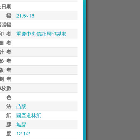
止日期
 幅
21.5×18
張張幅
印 者
重慶中央信託局印製處
圖 者
計 者
影 者
版 者
劃 者
張枚數
 色
 法
凸版
 紙
國產道林紙
 膠
無膠
 度
12 1/2