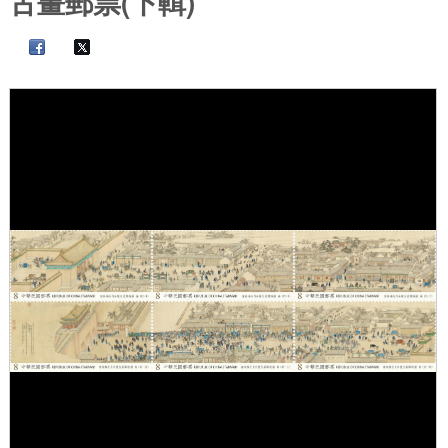
古畫郵票(下輯)