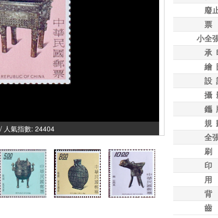
廢
票
小全
承 
繪 
設 
攝 
鑴 
規 
/ 人氣指數: 24404
全
刷
印
用
背
齒