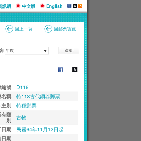
資訊網
中文版
English
回上一頁
回郵票寶藏
詢
票編號
D118
票名稱
特118古代銅器郵票
-主別
特種郵票
所有類
古物
別
行日期
民國64年11月12日起
售日期