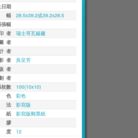
止日期
 幅
28.5x39.2或39.2x28.5
張張幅
印 者
瑞士哥瓦鍚廠
圖 者
計 者
影 者
吳呈芳
版 者
劃 者
張枚數
100(10x10)
 色
彩色
 法
影寫版
 紙
影寫版郵票紙
 膠
 度
12