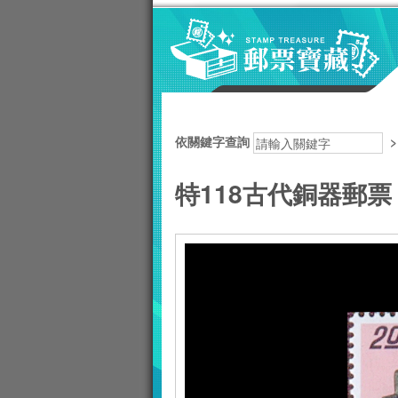
跳到主要內容區塊
:::
依關鍵字查詢
特118古代銅器郵票