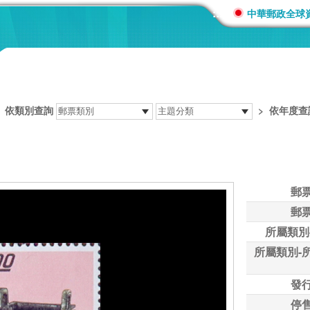
:::
中華郵政全球
>
依類別查詢
>
依年度查
郵
郵
所屬類別
所屬類別-
發
停