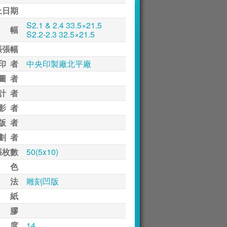
止日期
S2.1 & 2.4 33.5×21.5
 幅
S2.2-2.3 32.5×21.5
張張幅
印 者
中央印製廠北平廠
圖 者
計 者
影 者
版 者
劃 者
張枚數
50(5x10)
 色
 法
雕刻凹版
 紙
 膠
 度
14