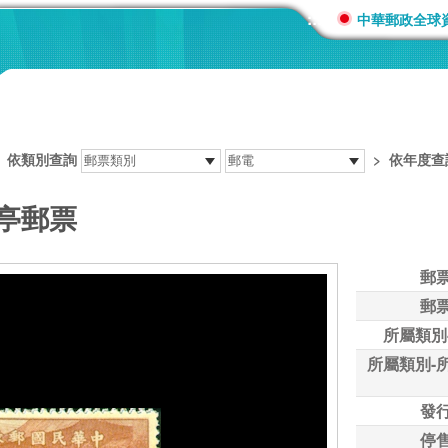
:::
中華郵政全球
>
依類別查詢
>
依年度查
郵亭郵票
郵
郵
所屬類別
所屬類別-
發
停