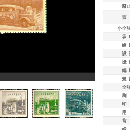
廢
票
小全
承 
繪 
設 
攝 
鑴 
規 
全
刷
印
用
背
齒