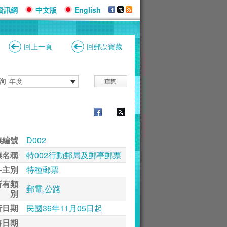
資訊網
中文版
English
回上一頁
回郵票寶藏
詢
票編號
D002
票名稱
特002行動郵局及郵亭郵票
-主別
特種郵票
所有類
郵電,公路
別
行日期
民國36年11月05日起
售日期