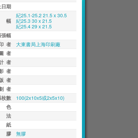
止日期
紀25.1-25.2 21.5 x 30.5
 幅
紀25.3 30 x 21.5
紀25.4 29 x 21.5
張張幅
印 者
大東書局上海印刷廠
圖 者
計 者
影 者
版 者
劃 者
張枚數
100(2x10x5或2x5x10)
 色
 法
 紙
 膠
無膠