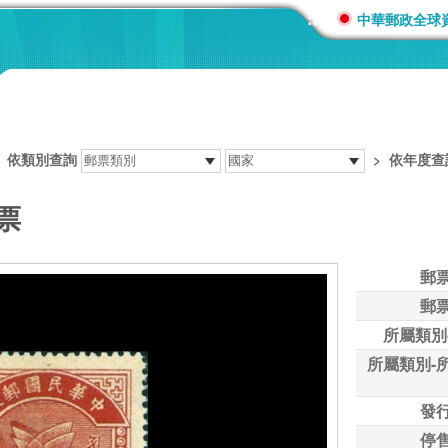
:::
中華郵政全球
>
依類別查詢
>
依年度查
票
郵
郵
所屬類別
所屬類別-
發
停