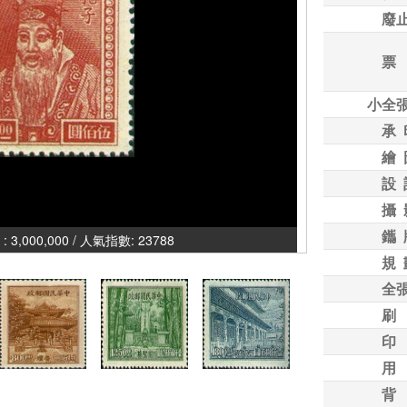
廢
票
小全
承 
繪 
設 
攝 
鑴 
,000 / 人氣指數: 23788
規 
全
刷
印
用
背