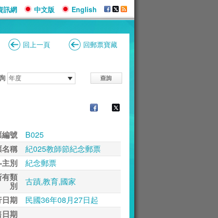
資訊網
中文版
English
回上一頁
回郵票寶藏
詢
票編號
B025
票名稱
紀025教師節紀念郵票
-主別
紀念郵票
所有類
古蹟,教育,國家
別
行日期
民國36年08月27日起
售日期