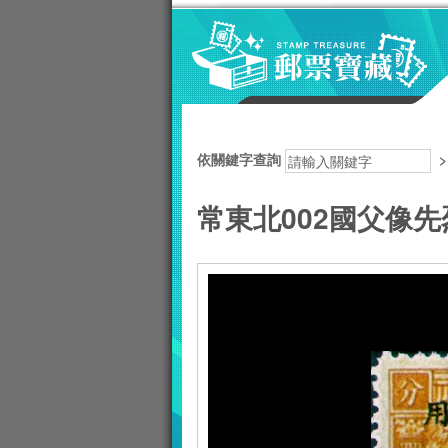
跳到主要內容區塊
:::
依關鍵字查詢
常東北002國父像