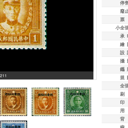
停
廢
票
小全
承 
繪 
設 
攝 
鑴 
211
規 
全
刷
印
用
背
齒