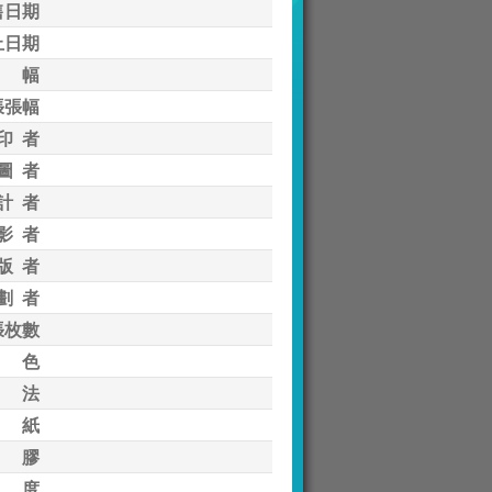
售日期
止日期
 幅
張張幅
印 者
圖 者
計 者
影 者
版 者
劃 者
張枚數
 色
 法
 紙
 膠
 度