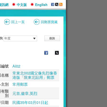
資訊網
中文版
English
回上一頁
回郵票寶藏
詢
票編號
AI02
常東北002國父像先烈像香
票名稱
港版「限東北貼用」郵票
-主別
常用郵票
所有類
元首,徽章,英烈
別
行日期
民國35年03月01日起