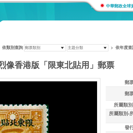
:::
中華郵政全球
>
依類別查詢
>
依年度查
先烈像香港版「限東北貼用」郵票
郵
郵
所屬類別
所屬類別-
發